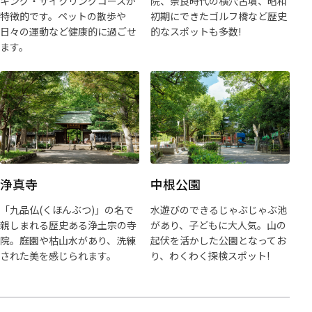
キング・サイクリングコースが
院、奈良時代の横穴古墳、昭和
特徴的です。ペットの散歩や
初期にできたゴルフ橋など歴史
日々の運動など健康的に過ごせ
的なスポットも多数!
ます。
浄真寺
中根公園
「九品仏(くほんぶつ)」の名で
水遊びのできるじゃぶじゃぶ池
親しまれる歴史ある浄土宗の寺
があり、子どもに大人気。山の
院。庭園や枯山水があり、洗練
起伏を活かした公園となってお
された美を感じられます。
り、わくわく探検スポット!