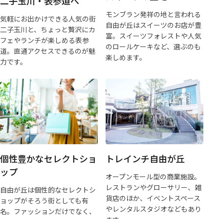
二子玉川・表参道へ
モンブラン発祥の地と言われる
気軽にお出かけできる人気の街
自由が丘はスイーツのお店が豊
二子玉川と、ちょっと贅沢にカ
富。スイーツフォレストや人気
フェやランチが楽しめる表参
のロールケーキなど、選ぶのも
道。直通アクセスできるのが魅
楽しめます。
力です。
個性豊かなセレクトショ
トレインチ自由が丘
ップ
オープンモール型の商業施設。
レストランやグローサリー、雑
自由が丘は個性的なセレクトシ
貨店のほか、イベントスペース
ョップがそろう街としても有
やレンタルスタジオなどもあり
名。ファッションだけでなく、