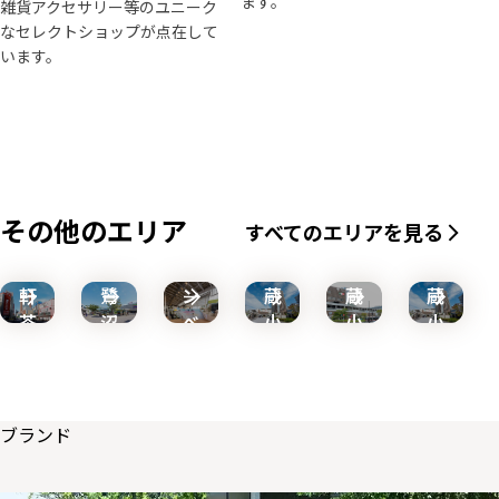
ます。
雑貨アクセサリー等のユニーク
なセレクトショップが点在して
います。
南
町
田
その他のエリア
すべてのエリアを見る
グ
三
ラ
武
武
武
軒
鷺
ン
蔵
蔵
蔵
茶
沼
ベ
小
小
小
屋
リ
山
杉
山
ー
パ
ー
ブランド
ク