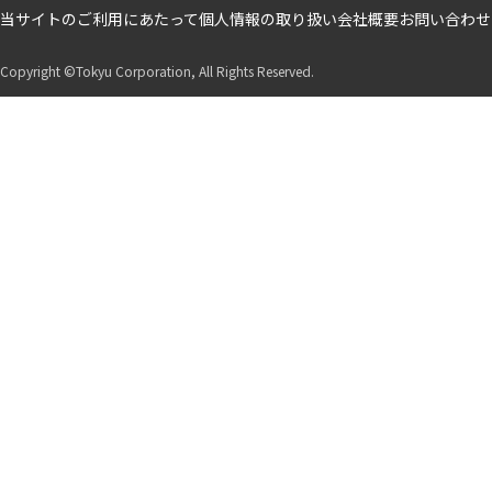
フ
当サイトのご利用にあたって
個人情報の取り扱い
会社概要
お問い合わせ
ッ
タ
Copyright ©Tokyu Corporation, All Rights Reserved.
ー
ボ
ト
ム
1