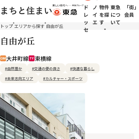
ド
ノ
物件
東急
「街」
レ
イ
を探
につ
会員
ッ
エ
す
いて
メ
トップ
エリアから探す
自由が丘
セ
イ
自由が丘
ン
コ
ン
大井町線
東横線
テ
#自然豊か
#交通の便の良さ
#快適な暮らし
ン
ツ
#未来志向エリア
#カルチャー・スポーツ
に
移
動