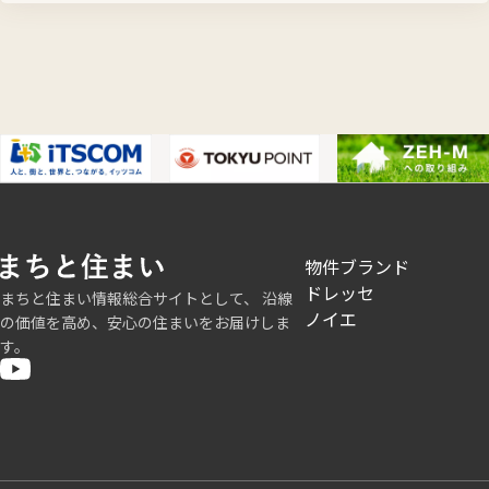
フ
物件ブランド
ッ
ドレッセ
まちと住まい情報総合サイトとして、 沿線
タ
ノイエ
の価値を高め、安心の住まいをお届けしま
ー
す。
ト
ッ
プ
1