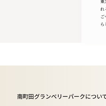
東
れ
ご
ら
南町田グランベリーパークについ