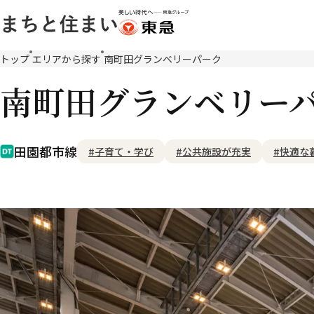
メ
トップ
エリアから探す
南町田グランベリーパーク
イ
南町田グランベリー
ン
コ
ン
テ
田園都市線
#子育て・学び
#公共施設が充実
#快適な
ン
ツ
に
移
動