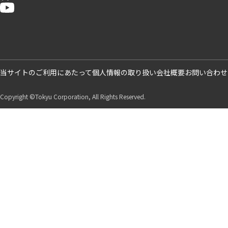
ト
ッ
プ
1
フ
当サイトのご利用にあたって
個人情報の取り扱い
会社概要
お問い合わせ
ッ
タ
Copyright ©Tokyu Corporation, All Rights Reserved.
ー
ボ
ト
ム
1