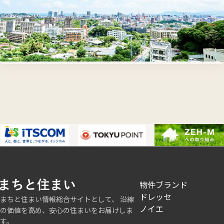
フ
物件ブランド
ッ
ドレッセ
まちと住まい情報総合サイトとして、 沿線
タ
ノイエ
の価値を高め、安心の住まいをお届けしま
ー
す。