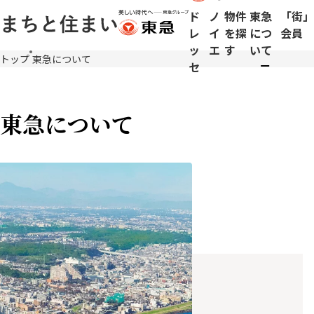
ド
ノ
物件
東急
「街」
レ
イ
を探
につ
会員
ッ
エ
す
いて
メ
トップ
東急について
セ
イ
ン
コ
東急について
ン
テ
ン
ツ
に
移
動