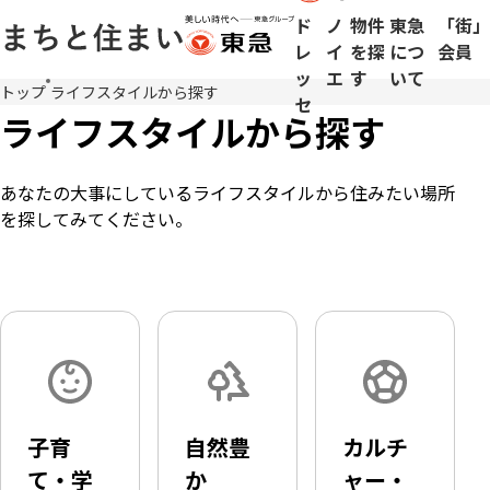
ド
ノ
物件
東急
「街」
レ
イ
を探
につ
会員
ッ
エ
す
いて
メ
トップ
ライフスタイルから探す
セ
イ
ライフスタイルから探す
ン
コ
あなたの大事にしているライフスタイルから住みたい場所
ン
を探してみてください。
テ
ン
ツ
に
移
動
子育
自然豊
カルチ
て・学
か
ャー・