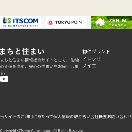
フ
物件ブランド
ッ
ドレッセ
まちと住まい情報総合サイトとして、 沿線
タ
ノイエ
の価値を高め、安心の住まいをお届けしま
ー
す。
ト
ッ
プ
1
フ
当サイトのご利用にあたって
個人情報の取り扱い
会社概要
お問い合わせ
ッ
タ
Copyright ©Tokyu Corporation, All Rights Reserved.