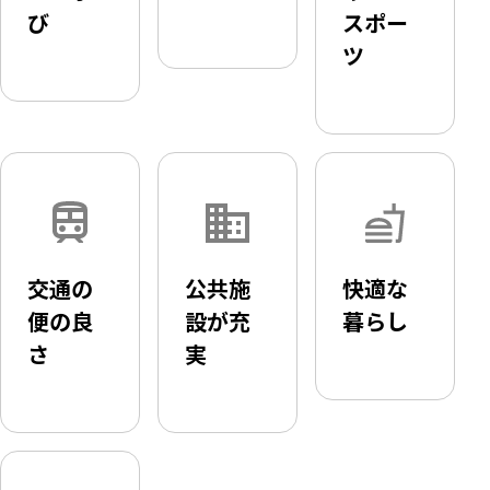
び
スポー
ツ
交通の
公共施
快適な
便の良
設が充
暮らし
さ
実