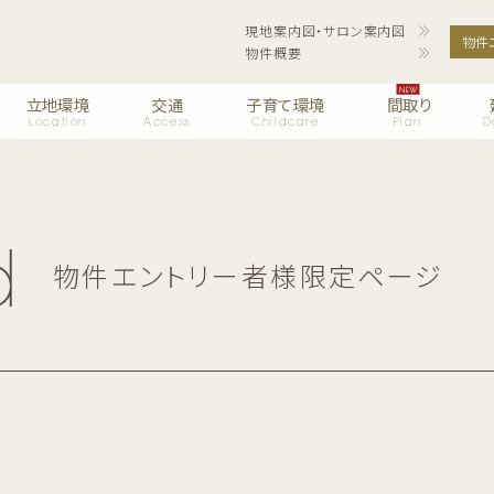
現地案内図・サロン案内図
物件
物件概要
立地環境
交通
子育て環境
間取り
Location
Access
Childcare
Plan
D
d
物件エントリー者様限定ページ