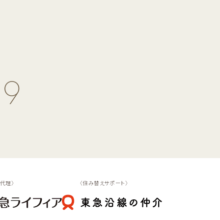
09
代理〉
〈住み替えサポート〉