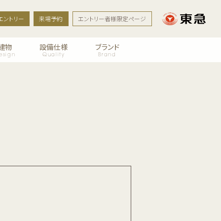
エントリー
来場予約
エントリー者様限定ページ
建物
設備仕様
ブランド
esign
Quality
Brand