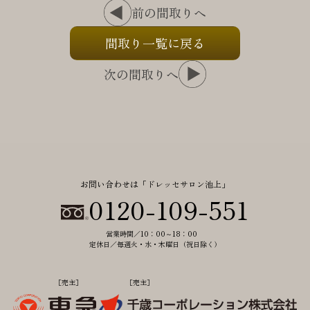
前の間取りへ
MODELROOM
ACCESS
NEW
モデルルーム
アクセス
間取り一覧に戻る
BRAND
OUTLINE
ドレッセの約束
物件概要
次の間取りへ
MAP
現地・サロン案内図
お問い合わせは「ドレッセサロン池上」
0120-109-551
営業時間／10：00～18：00
定休日／毎週火・水・木曜日（祝日除く）
［売主］
［売主］